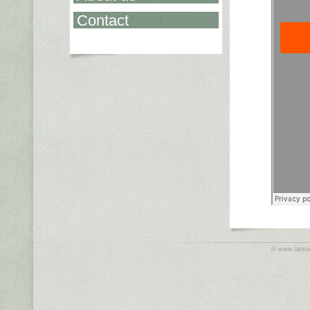
Contact
©
www.latit