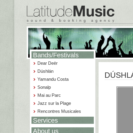
Bands/Festivals
Dear Deër
Dúshlán
DÚSHL
Yamandu Costa
Sonalp
Mai au Parc
Jazz sur la Plage
Rencontres Musicales
Services
About us