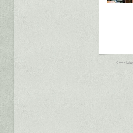
©
www.latit