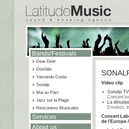
Bands/Festivals
Dear Deër
Dúshlán
SONALP
Yamandu Costa
Video clip
Sonalp
Sonalp TV
Mai au Parc
Concert li
Jazz sur la Plage
La désalpe
Emotion, tr
Rencontres Musicales
Services
Concert Labe
de l’Europe 
About us